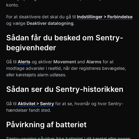
konto.
For at deaktivere det skal du gå til
Indstillinger > Forbindelse
og vælge
Deaktiver datalogning
.
Sådan får du besked om Sentry-
begivenheder
Gå til
Alerts
og aktiver
Movement
and
Alarms
for at
modtage advarsler i realtid, når der registreres bevægelse,
eller køretøjets alarm udløses.
Sådan ser du Sentry-historikken
Gå til
Aktivitet > Sentry
for at se, hvornår og hvor Sentry-
hændelser fandt sted.
Påvirkning af batteriet
Sentry-sporing påvirker ikke batteriet i dit køretøj eller nogen